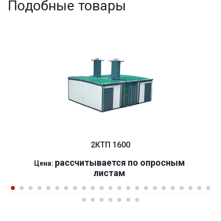
Подобные товары
2КТП 1600
р
ассчитывается по оп
р
осным
Цена:
листам