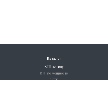
Каталог
КТП по типу
КТП по мощности
БКТП
КТПНУ
Ячейки КСО
КРУ
ЩО