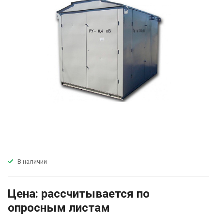
В наличии
Цена:
р
ассчитывается по
оп
р
осным листам