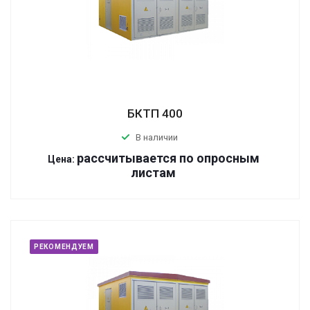
БКТП 400
В наличии
р
ассчитывается по оп
р
осным
Цена:
листам
РЕКОМЕНДУЕМ