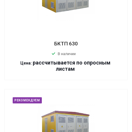
БКТП 630
В наличии
р
ассчитывается по оп
р
осным
Цена:
листам
РЕКОМЕНДУЕМ