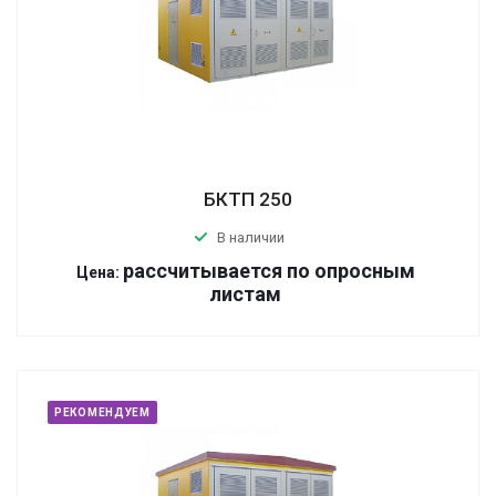
БКТП 250
В наличии
р
ассчитывается по оп
р
осным
Цена:
листам
РЕКОМЕНДУЕМ