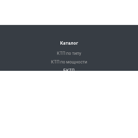
Каталог
КТП по типу
КТП по мощности
БКТП
КТПНУ
Ячейки КСО
КРУ
ЩО
ПКУ
Реклоузеры
Услуги