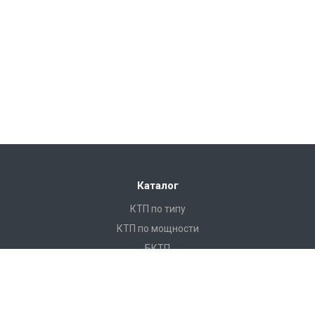
Каталог
КТП по типу
КТП по мощности
БКТП
КТПНУ
Ячейки КСО
КРУ