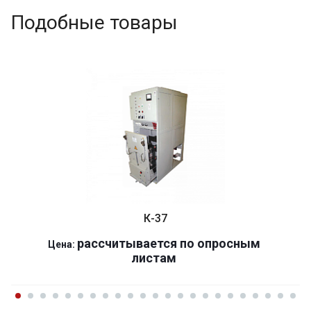
Подобные товары
К-37
р
ассчитывается по оп
р
осным
Цена:
листам