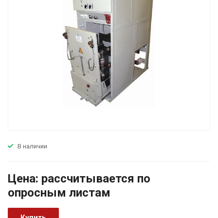
В наличии
Цена:
р
ассчитывается по
оп
р
осным листам
Купить