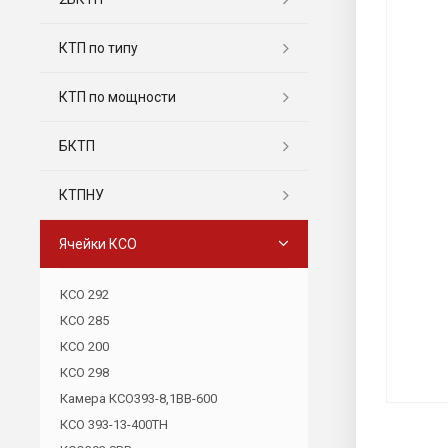
КТП по типу
КТП по мощности
БКТП
КТПНУ
Ячейки КСО
КСО 292
КСО 285
КСО 200
КСО 298
Камера КСО393-8,1ВВ-600
КСО 393-13-400ТН