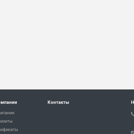
омпании
Контакты
Н
омпании
визиты
тификаты