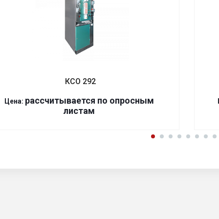
КСО 292
р
ассчитывается по оп
р
осным
Цена:
листам