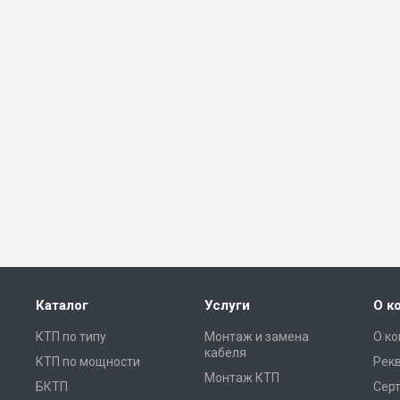
Каталог
Услуги
О к
КТП по типу
Монтаж и замена
О к
кабеля
КТП по мощности
Рек
Монтаж КТП
БКТП
Сер