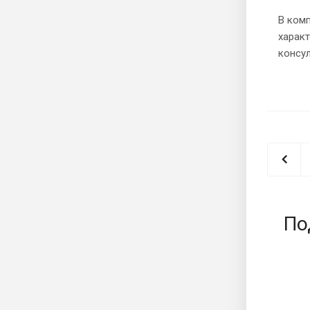
В комп
харак
консу
По