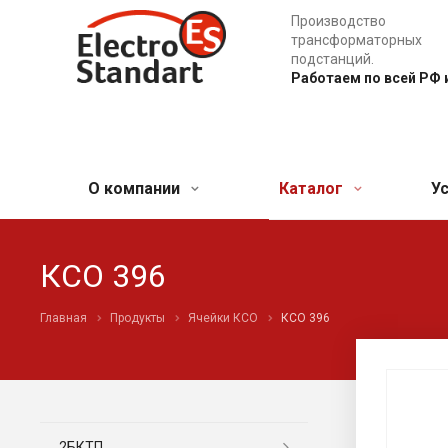
Производство
трансформаторных
подстанций.
Работаем по всей РФ 
О компании
Каталог
У
КСО 396
Главная
Продукты
Ячейки КСО
КСО 396
2БКТП