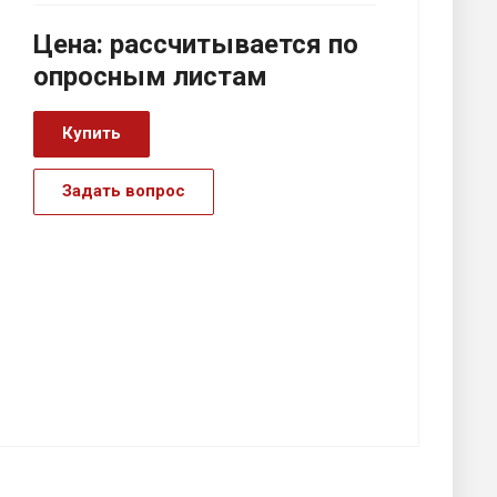
Цена:
р
ассчитывается по
оп
р
осным листам
Купить
Задать вопрос