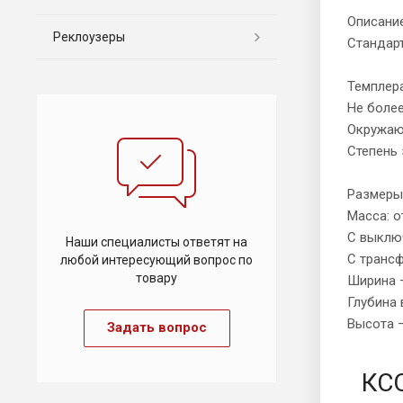
Описани
Реклоузеры
Стандарт
Темплера
Не боле
Окружаю
Степень 
Размеры
Масса: от
С выключ
Наши специалисты ответят на
C трансф
любой интересующий вопрос по
товару
Ширина –
Глубина 
Высота –
Задать вопрос
КСО