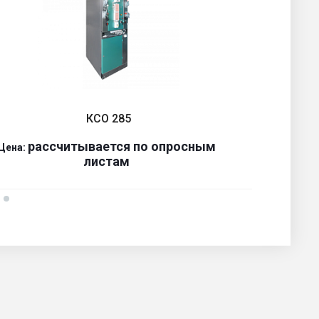
КСО 285
р
ассчитывается по оп
р
осным
Цена:
Ц
листам