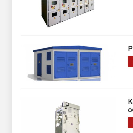
Р
К
о