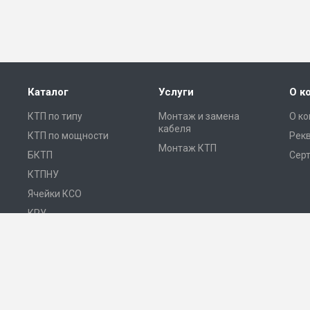
Каталог
Услуги
О к
КТП по типу
Монтаж и замена
О к
кабеля
КТП по мощности
Рек
Монтаж КТП
БКТП
Сер
КТПНУ
Ячейки КСО
КРУ
ЩО
ПКУ
Реклоузеры