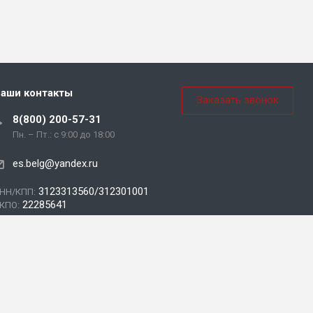
аши контакты
Заказать звонок
8(800) 200-57-31
Пн. – Пт.: с 9:00 до 18:00
es.belg@yandex.ru
3123313560/312301001
НН/КПП:
22285641
КПО: