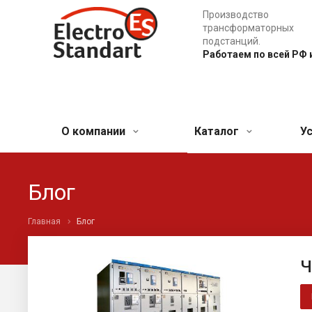
Производство
трансформаторных
подстанций.
Работаем по всей РФ 
О компании
Каталог
У
Блог
Главная
Блог
Ч