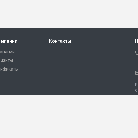
омпании
Контакты
Н
омпании
визиты
тификаты
И
О