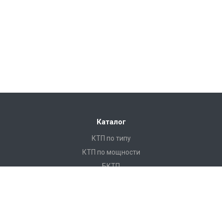
Каталог
КТП по типу
КТП по мощности
БКТП
КТПНУ
Ячейки КСО
КРУ
ЩО