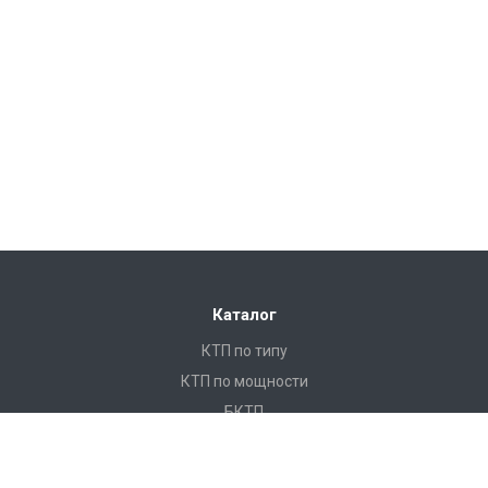
Каталог
КТП по типу
КТП по мощности
БКТП
КТПНУ
Ячейки КСО