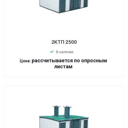
2КТП 2500
В наличии
р
ассчитывается по оп
р
осным
Цена:
листам