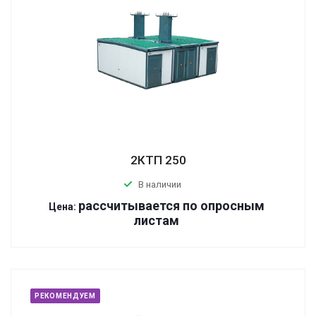
2КТП 250
В наличии
р
ассчитывается по оп
р
осным
Цена:
листам
РЕКОМЕНДУЕМ