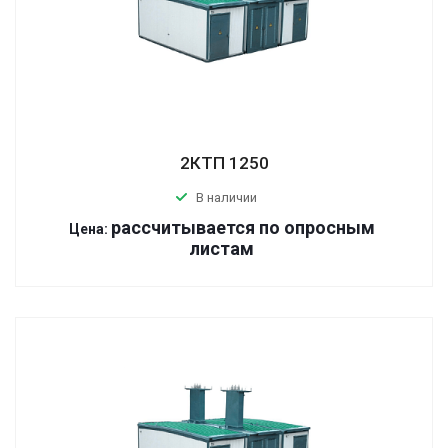
2КТП 1250
В наличии
р
ассчитывается по оп
р
осным
Цена:
листам