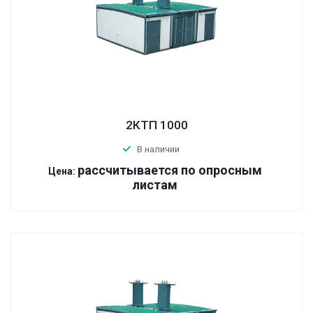
2КТП 1000
В наличии
р
ассчитывается по оп
р
осным
Цена:
листам