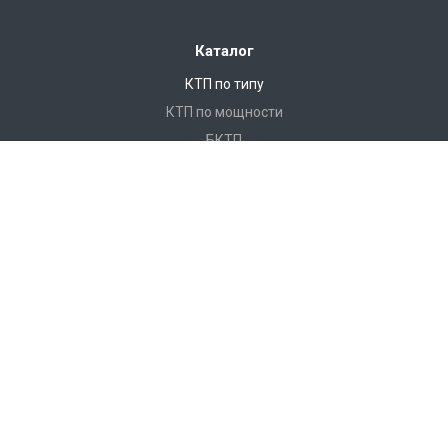
Каталог
КТП по типу
КТП по мощности
БКТП
КТПНУ
Ячейки КСО
КРУ
ЩО
ПКУ
Реклоузеры
Услуги
Монтаж и замена кабеля
Монтаж КТП