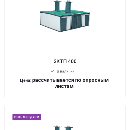
2КТП 400
В наличии
р
ассчитывается по оп
р
осным
Цена:
листам
РЕКОМЕНДУЕМ