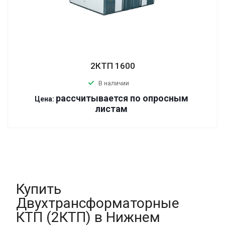
2КТП 1600
В наличии
р
ассчитывается по оп
р
осным
Цена:
листам
Купить
Двухтрансформаторные
КТП (2КТП) в Нижнем