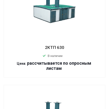
2КТП 630
В наличии
р
ассчитывается по оп
р
осным
Цена:
листам