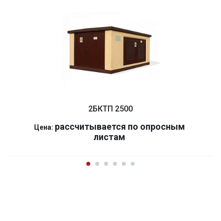
2БКТП 2500
р
ассчитывается по оп
р
осным
Цена:
листам