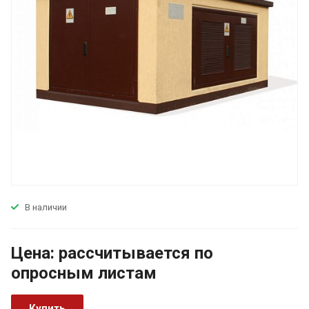
В наличии
Цена:
р
ассчитывается по
оп
р
осным листам
Купить