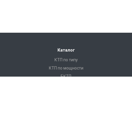
Каталог
КТП по типу
КТП по мощности
БКТП
КТПНУ
Ячейки КСО
КРУ
ЩО
ПКУ
Реклоузеры